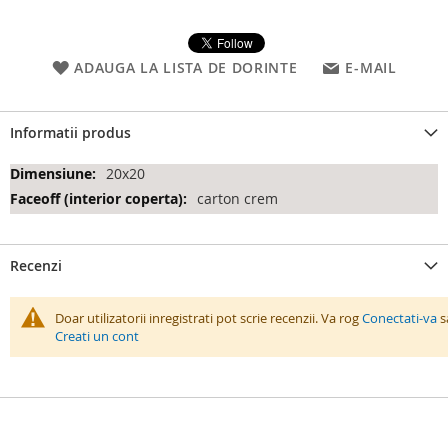
ADAUGA LA LISTA DE DORINTE
E-MAIL
Informatii produs
Informatii
20x20
produs
carton crem
Recenzi
Doar utilizatorii inregistrati pot scrie recenzii. Va rog
Conectati-va
s
Creati un cont