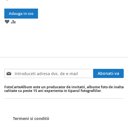
Adauga in cos
ADAUGA
ADAUGA
LA
PENTRU
LISTA
A
DE
COMPARA
DORINTE
Sign
Abonati-va
Up
for
FotoCarteAlbum este un producator de invitatii, albume foto de inalta
Our
calitate cu peste 15 ani experienta in tiparul fotografiilor.
Newsletter:
Termeni si conditii