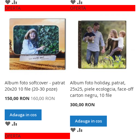
ADAUGA
ADAUGA
ADAUGA
ADAUGA
LA
PENTRU
LA
PENTRU
OFERTA
OFERTA
LISTA
A
LISTA
A
DE
COMPARA
DE
COMPARA
DORINTE
DORINTE
Album foto softcover - patrat
Album foto holiday, patrat,
20x20 10 file (20-30 poze)
25x25, piele ecologcia, face-off
carton negru, 10 file
Special
150,00 RON
160,00 RON
Price
300,00 RON
Adauga in cos
Adauga in cos
ADAUGA
ADAUGA
LA
PENTRU
ADAUGA
ADAUGA
LISTA
A
LA
PENTRU
OFERTA