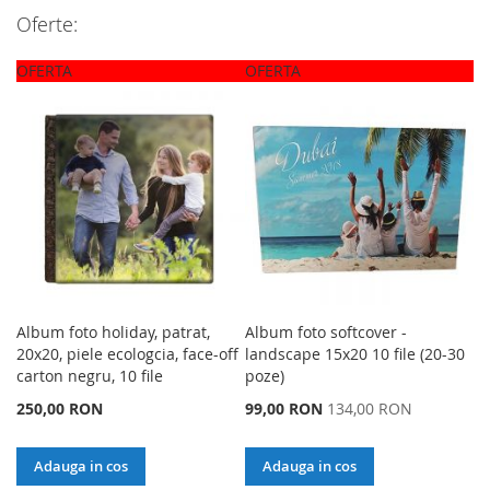
Oferte:
OFERTA
OFERTA
Album foto holiday, patrat,
Album foto softcover -
20x20, piele ecologcia, face-off
landscape 15x20 10 file (20-30
carton negru, 10 file
poze)
Special
250,00 RON
99,00 RON
134,00 RON
Price
Adauga in cos
Adauga in cos