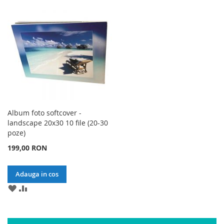
DE
COMPARA
LISTA
A
DORINTE
DE
COMPARA
DORINTE
Album foto softcover -
landscape 20x30 10 file (20-30
poze)
199,00 RON
Adauga in cos
ADAUGA
ADAUGA
LA
PENTRU
LISTA
A
DE
COMPARA