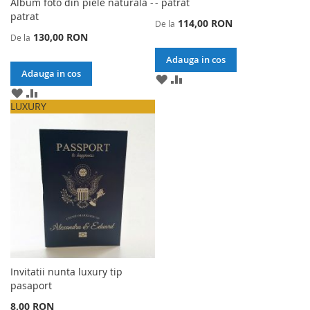
Album foto din piele naturala -
- patrat
patrat
114,00 RON
De la
130,00 RON
De la
Adauga in cos
Adauga in cos
ADAUGA
ADAUGA
ADAUGA
ADAUGA
LA
PENTRU
LA
PENTRU
LISTA
A
LUXURY
LISTA
A
DE
COMPARA
DE
COMPARA
DORINTE
DORINTE
Invitatii nunta luxury tip
pasaport
8,00 RON