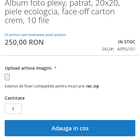
Album foto plexy, patrat, 20x20,
Skip
to
piele ecologcia, face-off carton
the
crem, 10 file
beginning
of
the
Fii primul care evalueaza acest produs
images
250,00 RON
IN STOC
gallery
SKU
AFPG101
Upload arhiva imagini
Extensii de fisier compatibile pentru incarcare:
rar, zip
Cantitate
Adauga in cos