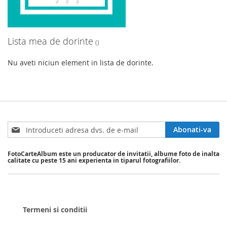
Lista mea de dorinte
Nu aveti niciun element in lista de dorinte.
Sign
Abonati-va
Up
for
FotoCarteAlbum este un producator de invitatii, albume foto de inalta
Our
calitate cu peste 15 ani experienta in tiparul fotografiilor.
Newsletter:
Termeni si conditii