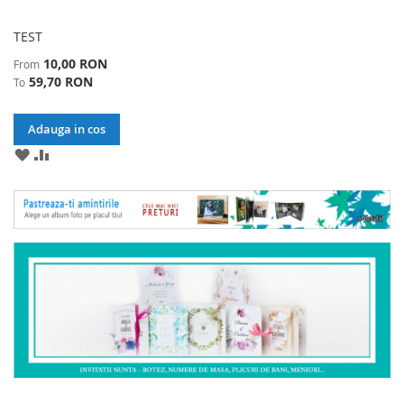
TEST
10,00 RON
From
59,70 RON
To
Adauga in cos
ADAUGA
ADAUGA
LA
PENTRU
LISTA
A
DE
COMPARA
DORINTE