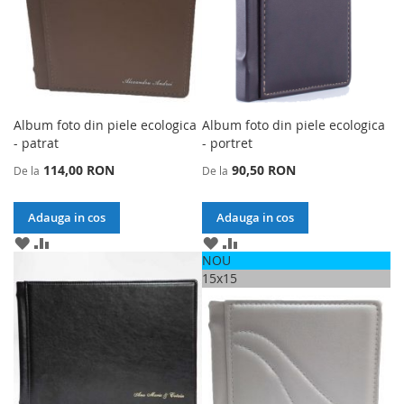
Album foto din piele ecologica
Album foto din piele ecologica
- patrat
- portret
114,00 RON
90,50 RON
De la
De la
Adauga in cos
Adauga in cos
ADAUGA
ADAUGA
ADAUGA
ADAUGA
LA
PENTRU
LA
PENTRU
NOU
LISTA
A
LISTA
A
15x15
DE
COMPARA
DE
COMPARA
DORINTE
DORINTE