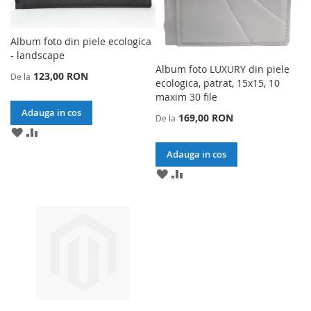
Album foto din piele ecologica
- landscape
Album foto LUXURY din piele
123,00 RON
De la
ecologica, patrat, 15x15, 10
maxim 30 file
Adauga in cos
169,00 RON
De la
ADAUGA
ADAUGA
LA
PENTRU
Adauga in cos
LISTA
A
DE
COMPARA
ADAUGA
ADAUGA
DORINTE
LA
PENTRU
LISTA
A
DE
COMPARA
DORINTE