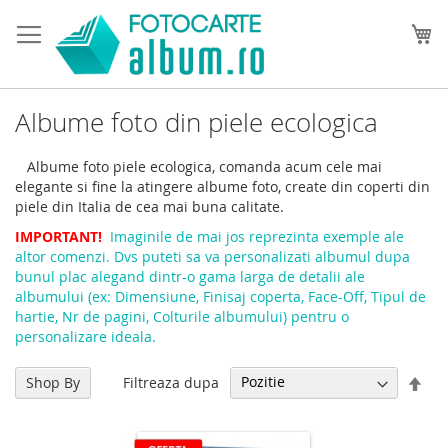
Skip
to
Co
Content
Albume foto din piele ecologica
Albume foto piele ecologica, comanda acum cele mai
elegante si fine la atingere albume foto, create din coperti din
piele din Italia de cea mai buna calitate.
IMPORTANT!
Imaginile de mai jos reprezinta exemple ale
altor comenzi. Dvs puteti sa va personalizati albumul dupa
bunul plac alegand dintr-o gama larga de detalii ale
albumului (ex: Dimensiune, Finisaj coperta, Face-Off, Tipul de
hartie, Nr de pagini, Colturile albumului) pentru o
personalizare ideala.
Set
Filtreaza dupa
Shop By
dire
des