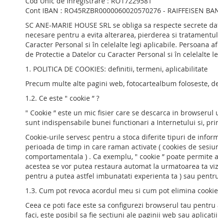
Cod Unic de Inregistrare : RO17229581
Cont IBAN : RO45RZBR0000060020570276 - RAIFFEISEN BA
SC ANE-MARIE HOUSE SRL se obliga sa respecte secrete datele
necesare pentru a evita alterarea, pierderea si tratamentu
Caracter Personal si în celelalte legi aplicabile. Persoana 
de Protectie a Datelor cu Caracter Personal si în celelalte
1. POLITICA DE COOKIES: definitii, termeni, aplicabilitate
Precum multe alte pagini web, fotocartealbum foloseste, de
1.2. Ce este " cookie ” ?
" Cookie ” este un mic fisier care se descarca in browserul 
sunt indispensabile bunei functionari a Internetului si, pri
Cookie-urile servesc pentru a stoca diferite tipuri de informa
perioada de timp in care raman activate ( cookies de sesiune
comportamentala ) . Ca exemplu, " cookie ” poate permite ami
acestea se vor putea restaura automat la urmatoarea ta vizit
pentru a putea astfel imbunatati experienta ta ) sau pentru
1.3. Cum pot revoca acordul meu si cum pot elimina cookie-
Ceea ce poti face este sa configurezi browserul tau pentru 
faci, este posibil sa fie sectiuni ale paginii web sau aplicati