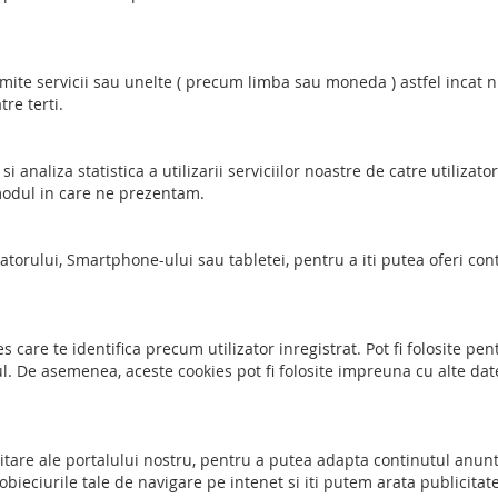
ite servicii sau unelte ( precum limba sau moneda ) astfel incat nu
re terti.
analiza statistica a utilizarii serviciilor noastre de catre utilizatori
modul in care ne prezentam.
atorului, Smartphone-ului sau tabletei, pentru a iti putea oferi conti
care te identifica precum utilizator inregistrat. Pot fi folosite pent
. De asemenea, aceste cookies pot fi folosite impreuna cu alte date a
itare ale portalului nostru, pentru a putea adapta continutul anuntu
 obieciurile tale de navigare pe intenet si iti putem arata publicitat