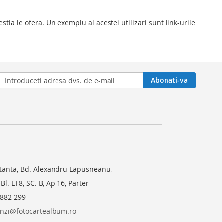
stia le ofera. Un exemplu al acestei utilizari sunt link-urile
n
Abonati-va
sletter:
anta, Bd. Alexandru Lapusneanu,
 Bl. LT8, SC. B, Ap.16, Parter
882 299
zi@fotocartealbum.ro