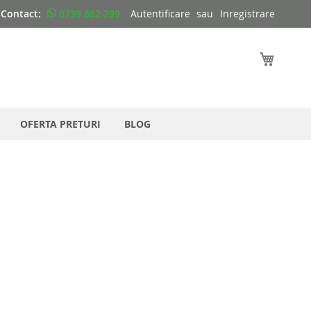
Contact:
0739 882 299
Autentificare
Inregistrare
Cosul 
OFERTA PRETURI
BLOG