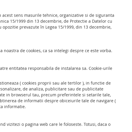
n acest sens masurile tehnice, organizative si de siguranta
anica 15/1999 din 13 decembrie, de Protectie a Datelor cu
 sau opozitie prevazute în Legea 15/1999, din 13 decembrie,
 noastra de cookies, ca sa intelegi despre ce este vorba.
catre entitatea responsabila de instalarea sa. Cookie-urile
tioneaza ( cookies proprii sau ale tertilor ), in functie de
sonalizare, de analiza, publicitare sau de publicitate
te in browserul tau, precum preferintele si setarile tale,
btinerea de informatii despre obiceiurile tale de navigare (
ta informatie.
d vizitezi o pagina web care le foloseste. Totusi, daca o