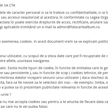
NK SA CTA
 de caracter personal si sa le trateze cu confidentialitate, si ia î
l sau accesul neautorizat al acestora, în conformitate cu Legea Org
afectata îsi poate exercita drepturile de acces, rectificare, anulare
 legi aplicabile trimitând un e-mail la admin@fotocartealbum.ro.
 asemenea, cookies. In acest document vrem sa va explicam politica
unui utilizator, cu scopul de a stoca date care pot fi recuperate de 
ntre altele, usureaza navigarea.
tii. Exista multe tipuri de cookie, în functie de entitatea care le ges
 sau persistente ), sau in functie de scop ( cookies tehnice, de per
ntirea datelor inceperii sesiunii unui utilizator ( daca stochezi da
a, fara sa fie nevoie sa le selectezi din nou – de exemplu: limba, o
 a putea sa iti prezentam publicitate relevanta in functie de aceas
urile ?
a nu mai accepta cookies sau pentru a te anunta de fiecare data can
i pe care nu le vei putea folosi.