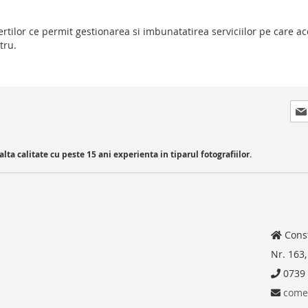
ertilor ce permit gestionarea si imbunatatirea serviciilor pe care ace
tru.
Sig
Up
for
Our
ta calitate cu peste 15 ani experienta in tiparul fotografiilor.
New
Const
Nr. 163,
0739 
comen